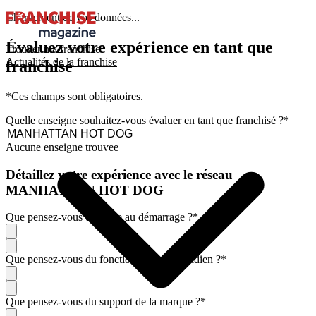
Chargement de vos données...
Évaluez votre expérience en tant que
Trouver ma franchise
Actualités de la franchise
franchisé
*Ces champs sont obligatoires.
Quelle enseigne souhaitez-vous évaluer en tant que franchisé ?
*
Aucune enseigne trouvee
Détaillez votre expérience avec le réseau
MANHATTAN HOT DOG
Que pensez-vous de l'aide au démarrage ?
*
Que pensez-vous du fonctionnement quotidien ?
*
Que pensez-vous du support de la marque ?
*