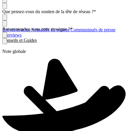
Que pensez-vous du soutien de la tête de réseau ?
*
Recommandez-vous cette enseigne ?
*
Brèves et actus
Actualités du secteur
Communiqués de presse
Interviews
Conseils et Guides
Note globale