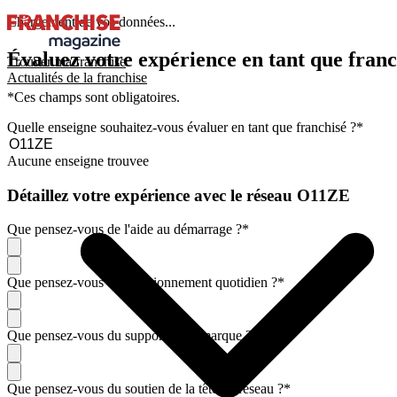
Chargement de vos données...
Évaluez votre expérience en tant que franc
Trouver ma franchise
Actualités de la franchise
*Ces champs sont obligatoires.
Quelle enseigne souhaitez-vous évaluer en tant que franchisé ?
*
Aucune enseigne trouvee
Détaillez votre expérience avec le réseau O11ZE
Que pensez-vous de l'aide au démarrage ?
*
Que pensez-vous du fonctionnement quotidien ?
*
Que pensez-vous du support de la marque ?
*
Que pensez-vous du soutien de la tête de réseau ?
*