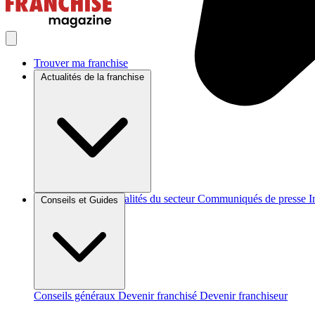
Trouver ma franchise
Actualités de la franchise
Brèves et actus
Actualités du secteur
Communiqués de presse
I
Conseils et Guides
Conseils généraux
Devenir franchisé
Devenir franchiseur