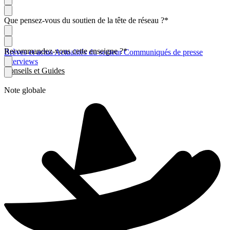
Que pensez-vous du soutien de la tête de réseau ?
*
Recommandez-vous cette enseigne ?
*
Brèves et actus
Actualités du secteur
Communiqués de presse
Interviews
Conseils et Guides
Note globale