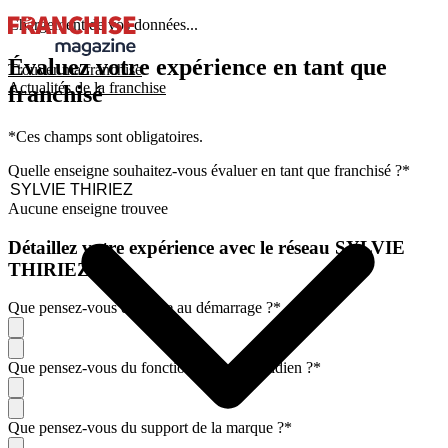
Chargement de vos données...
Évaluez votre expérience en tant que
Trouver ma franchise
Actualités de la franchise
franchisé
*Ces champs sont obligatoires.
Quelle enseigne souhaitez-vous évaluer en tant que franchisé ?
*
Aucune enseigne trouvee
Détaillez votre expérience avec le réseau SYLVIE
THIRIEZ
Que pensez-vous de l'aide au démarrage ?
*
Que pensez-vous du fonctionnement quotidien ?
*
Que pensez-vous du support de la marque ?
*