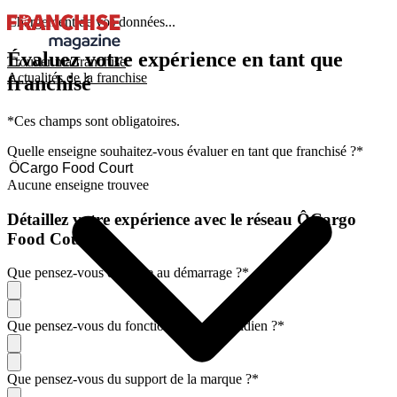
Chargement de vos données...
Évaluez votre expérience en tant que
Trouver ma franchise
Actualités de la franchise
franchisé
*Ces champs sont obligatoires.
Quelle enseigne souhaitez-vous évaluer en tant que franchisé ?
*
Aucune enseigne trouvee
Détaillez votre expérience avec le réseau ÔCargo
Food Court
Que pensez-vous de l'aide au démarrage ?
*
Que pensez-vous du fonctionnement quotidien ?
*
Que pensez-vous du support de la marque ?
*