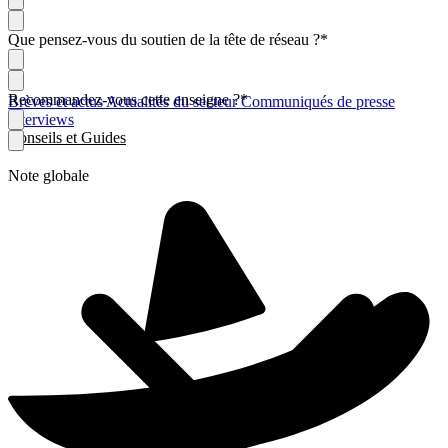
Que pensez-vous du soutien de la tête de réseau ?
*
Recommandez-vous cette enseigne ?
*
Brèves et actus
Actualités du secteur
Communiqués de presse
Interviews
Conseils et Guides
Note globale