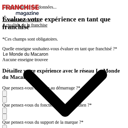
Chargement de vos données...
Évaluez votre expérience en tant que
Trouver ma franchise
Actualités de la franchise
franchisé
*Ces champs sont obligatoires.
Quelle enseigne souhaitez-vous évaluer en tant que franchisé ?
*
Aucune enseigne trouvee
Détaillez votre expérience avec le réseau Le Monde
du Macaron
Que pensez-vous de l'aide au démarrage ?
*
Que pensez-vous du fonctionnement quotidien ?
*
Que pensez-vous du support de la marque ?
*