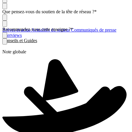
Que pensez-vous du soutien de la tête de réseau ?
*
Recommandez-vous cette enseigne ?
*
Brèves et actus
Actualités du secteur
Communiqués de presse
Interviews
Conseils et Guides
Note globale