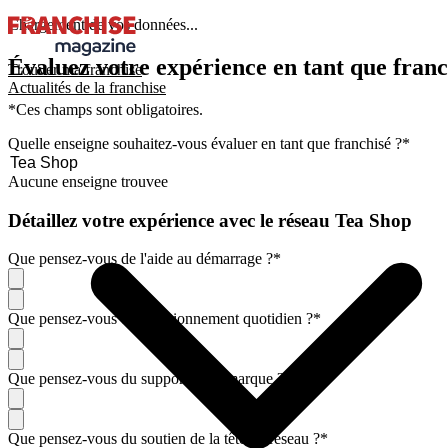
Chargement de vos données...
Évaluez votre expérience en tant que franc
Trouver ma franchise
Actualités de la franchise
*Ces champs sont obligatoires.
Quelle enseigne souhaitez-vous évaluer en tant que franchisé ?
*
Aucune enseigne trouvee
Détaillez votre expérience avec le réseau Tea Shop
Que pensez-vous de l'aide au démarrage ?
*
Que pensez-vous du fonctionnement quotidien ?
*
Que pensez-vous du support de la marque ?
*
Que pensez-vous du soutien de la tête de réseau ?
*