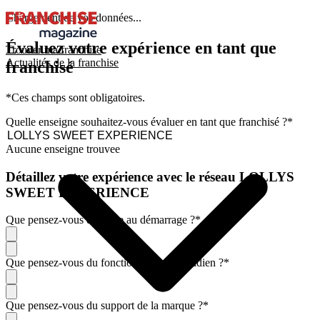
Chargement de vos données...
Évaluez votre expérience en tant que
Trouver ma franchise
Actualités de la franchise
franchisé
*Ces champs sont obligatoires.
Quelle enseigne souhaitez-vous évaluer en tant que franchisé ?
*
Aucune enseigne trouvee
Détaillez votre expérience avec le réseau LOLLYS
SWEET EXPERIENCE
Que pensez-vous de l'aide au démarrage ?
*
Que pensez-vous du fonctionnement quotidien ?
*
Que pensez-vous du support de la marque ?
*