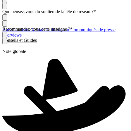
Que pensez-vous du soutien de la tête de réseau ?
*
Recommandez-vous cette enseigne ?
*
Brèves et actus
Actualités du secteur
Communiqués de presse
Interviews
Conseils et Guides
Note globale