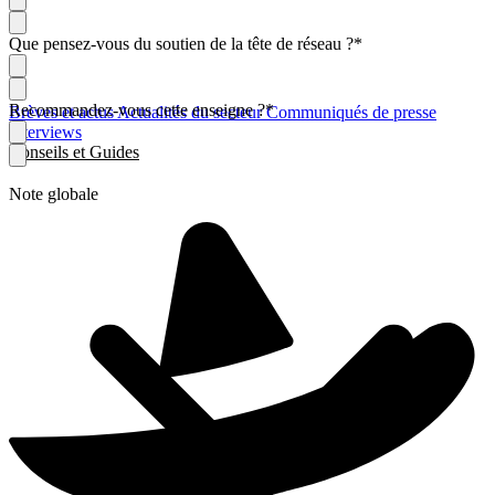
Que pensez-vous du soutien de la tête de réseau ?
*
Recommandez-vous cette enseigne ?
*
Brèves et actus
Actualités du secteur
Communiqués de presse
Interviews
Conseils et Guides
Note globale