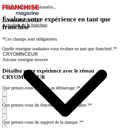
Chargement de vos données...
Évaluez votre expérience en tant que
Trouver ma franchise
Actualités de la franchise
franchisé
*Ces champs sont obligatoires.
Quelle enseigne souhaitez-vous évaluer en tant que franchisé ?
*
Aucune enseigne trouvee
Détaillez votre expérience avec le réseau
CRYOMINCEUR
Que pensez-vous de l'aide au démarrage ?
*
Que pensez-vous du fonctionnement quotidien ?
*
Que pensez-vous du support de la marque ?
*