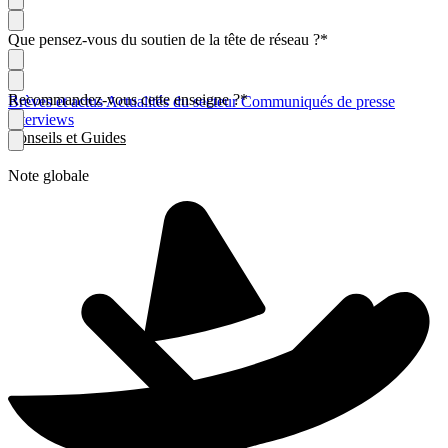
Que pensez-vous du soutien de la tête de réseau ?
*
Recommandez-vous cette enseigne ?
*
Brèves et actus
Actualités du secteur
Communiqués de presse
Interviews
Conseils et Guides
Note globale