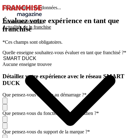
Chargement de vos données...
Évaluez votre expérience en tant que
Trouver ma franchise
Actualités de la franchise
franchisé
*Ces champs sont obligatoires.
Quelle enseigne souhaitez-vous évaluer en tant que franchisé ?
*
Aucune enseigne trouvee
Détaillez votre expérience avec le réseau SMART
DUCK
Que pensez-vous de l'aide au démarrage ?
*
Que pensez-vous du fonctionnement quotidien ?
*
Que pensez-vous du support de la marque ?
*