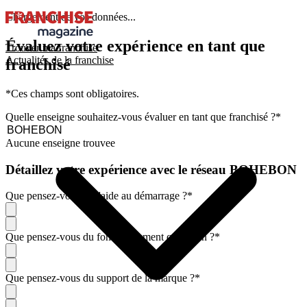
Chargement de vos données...
Évaluez votre expérience en tant que
Trouver ma franchise
Actualités de la franchise
franchisé
*Ces champs sont obligatoires.
Quelle enseigne souhaitez-vous évaluer en tant que franchisé ?
*
Aucune enseigne trouvee
Détaillez votre expérience avec le réseau BOHEBON
Que pensez-vous de l'aide au démarrage ?
*
Que pensez-vous du fonctionnement quotidien ?
*
Que pensez-vous du support de la marque ?
*