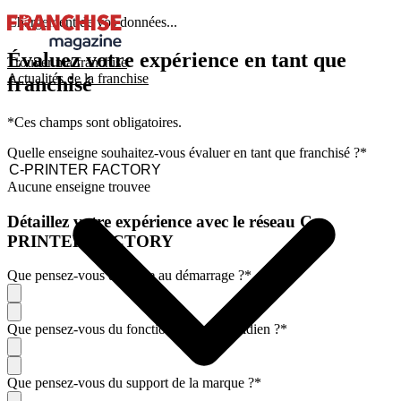
Chargement de vos données...
Évaluez votre expérience en tant que
Trouver ma franchise
Actualités de la franchise
franchisé
*Ces champs sont obligatoires.
Quelle enseigne souhaitez-vous évaluer en tant que franchisé ?
*
Aucune enseigne trouvee
Détaillez votre expérience avec le réseau C-
PRINTER FACTORY
Que pensez-vous de l'aide au démarrage ?
*
Que pensez-vous du fonctionnement quotidien ?
*
Que pensez-vous du support de la marque ?
*