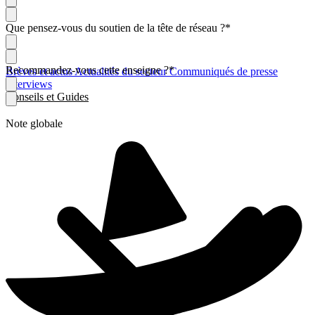
Que pensez-vous du soutien de la tête de réseau ?
*
Recommandez-vous cette enseigne ?
*
Brèves et actus
Actualités du secteur
Communiqués de presse
Interviews
Conseils et Guides
Note globale