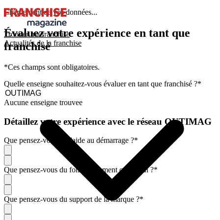
Chargement de vos données...
Évaluez votre expérience en tant que
Trouver ma franchise
Actualités de la franchise
franchisé
*Ces champs sont obligatoires.
Quelle enseigne souhaitez-vous évaluer en tant que franchisé ?
*
Aucune enseigne trouvee
Détaillez votre expérience avec le réseau OUTIMAG
Que pensez-vous de l'aide au démarrage ?
*
Que pensez-vous du fonctionnement quotidien ?
*
Que pensez-vous du support de la marque ?
*