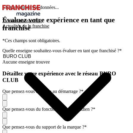
Chargement de vos données...
Évaluez votre expérience en tant que
Trouver ma franchise
Actualités de la franchise
franchisé
*Ces champs sont obligatoires.
Quelle enseigne souhaitez-vous évaluer en tant que franchisé ?
*
Aucune enseigne trouvee
Détaillez votre expérience avec le réseau BURO
CLUB
Que pensez-vous de l'aide au démarrage ?
*
Que pensez-vous du fonctionnement quotidien ?
*
Que pensez-vous du support de la marque ?
*