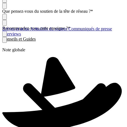
Que pensez-vous du soutien de la tête de réseau ?
*
Recommandez-vous cette enseigne ?
*
Brèves et actus
Actualités du secteur
Communiqués de presse
Interviews
Conseils et Guides
Note globale