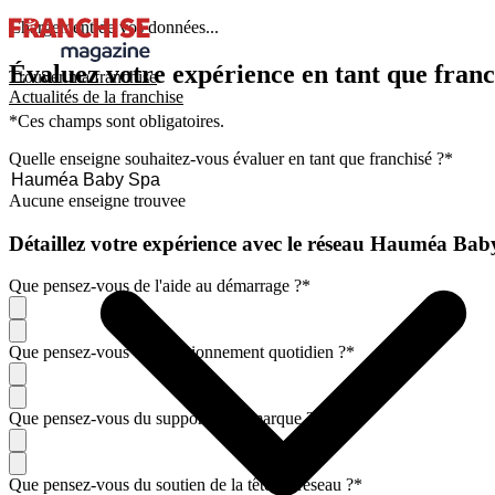
Chargement de vos données...
Évaluez votre expérience en tant que franc
Trouver ma franchise
Actualités de la franchise
*Ces champs sont obligatoires.
Quelle enseigne souhaitez-vous évaluer en tant que franchisé ?
*
Aucune enseigne trouvee
Détaillez votre expérience avec le réseau Hauméa Ba
Que pensez-vous de l'aide au démarrage ?
*
Que pensez-vous du fonctionnement quotidien ?
*
Que pensez-vous du support de la marque ?
*
Que pensez-vous du soutien de la tête de réseau ?
*