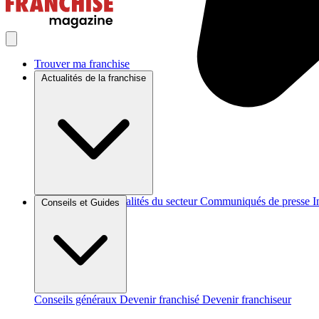
Trouver ma franchise
Actualités de la franchise
Brèves et actus
Actualités du secteur
Communiqués de presse
I
Conseils et Guides
Conseils généraux
Devenir franchisé
Devenir franchiseur