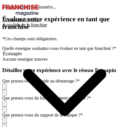
Chargement de vos données...
Évaluez votre expérience en tant que
Trouver ma franchise
Actualités de la franchise
franchisé
*Ces champs sont obligatoires.
Quelle enseigne souhaitez-vous évaluer en tant que franchisé ?
*
Aucune enseigne trouvee
Détaillez votre expérience avec le réseau Ecosapin
Que pensez-vous de l'aide au démarrage ?
*
Que pensez-vous du fonctionnement quotidien ?
*
Que pensez-vous du support de la marque ?
*