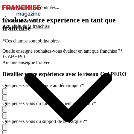
Chargement de vos données...
Évaluez votre expérience en tant que
Trouver ma franchise
Actualités de la franchise
franchisé
*Ces champs sont obligatoires.
Quelle enseigne souhaitez-vous évaluer en tant que franchisé ?
*
Aucune enseigne trouvee
Détaillez votre expérience avec le réseau G.APERO
Que pensez-vous de l'aide au démarrage ?
*
Que pensez-vous du fonctionnement quotidien ?
*
Que pensez-vous du support de la marque ?
*