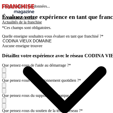
Chargement de vos données...
Évaluez votre expérience en tant que franc
Trouver ma franchise
Actualités de la franchise
*Ces champs sont obligatoires.
Quelle enseigne souhaitez-vous évaluer en tant que franchisé ?
*
Aucune enseigne trouvee
Détaillez votre expérience avec le réseau CODIN
Que pensez-vous de l'aide au démarrage ?
*
Que pensez-vous du fonctionnement quotidien ?
*
Que pensez-vous du support de la marque ?
*
Que pensez-vous du soutien de la tête de réseau ?
*