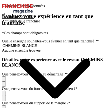
Chargement de vos données...
Évaluez votre expérience en tant que
Trouver ma franchise
Actualités de la franchise
franchisé
*Ces champs sont obligatoires.
Quelle enseigne souhaitez-vous évaluer en tant que franchisé ?
*
Aucune enseigne trouvee
Détaillez votre expérience avec le réseau CHEMINS
BLANCS
Que pensez-vous de l'aide au démarrage ?
*
Que pensez-vous du fonctionnement quotidien ?
*
Que pensez-vous du support de la marque ?
*