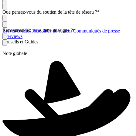
Que pensez-vous du soutien de la tête de réseau ?
*
Recommandez-vous cette enseigne ?
*
Brèves et actus
Actualités du secteur
Communiqués de presse
Interviews
Conseils et Guides
Note globale