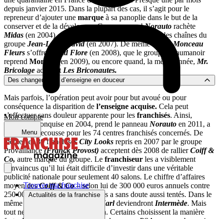
depuis janvier 2015. Dans la plupart des cas, il s’agit pour le
repreneur d’ajouter une
marque
à sa panoplie dans le but de la
conserver et de la développer. Comme quand
Norauto
rachète
Midas
(en 2004), quand
Franck Provost
s’empare des chaînes du
groupe
Jean-Louis David
(en 2007). De même quand
Monceau
Fleurs
s’offre
Rapid Flore
(en 2008), que le groupe Beaumanoir
reprend
Morgan
(en 2009), ou encore quand, la même année,
Mr.
Bricolage
acquiert
Les Briconautes.
Des changements d’enseigne en douceur
Mais parfois, l’opération peut avoir pour but avoué ou pour
conséquence la disparition de
l’enseigne acquise.
Cela peut
s’effectuer sans douleur apparente pour les
franchisés
. Ainsi,
Mon compte
Maxauto
, conquise en 2004, prend le panneau
Norauto
en 2011, a
priori sans secousse pour les 74 centres franchisés concernés. De
Menu
même, les 30 franchisés
City Looks
repris en 2007 par le groupe
Provalliance
(Franck Provost)
acceptent dès 2008 de rallier
Coiff &
Co,
autre marque du groupe. Le
franchiseur
les a visiblement
convaincus qu’il lui était difficile d’investir dans une véritable
publicité nationale pour seulement 40 salons. Le chiffre d’affaires
Trouver ma franchise
moyen des
Coiff & Co
– selon lui de 300 000 euros annuels contre
250 000 pour les
City Looks
– les a sans doute aussi tentés. Dans le
Actualités de la franchise
même groupe, les salons
Saint-Karl
deviendront
Intermède
. Mais
tout ne se passe pas toujours bien. Certains choisissent la manière