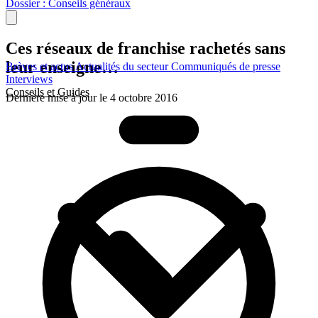
Dossier : Conseils généraux
Ces réseaux de franchise rachetés sans
leur enseigne…
Brèves et actus
Actualités du secteur
Communiqués de presse
Interviews
Conseils et Guides
Dernière mise à jour le 4 octobre 2016