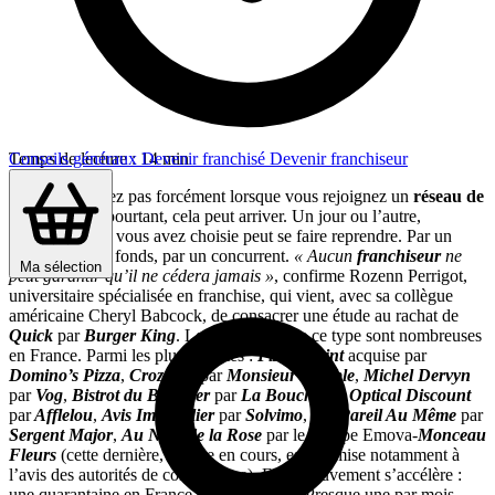
Temps de lecture : 14 min
Conseils généraux
Devenir franchisé
Devenir franchiseur
Vous n’y pensez pas forcément lorsque vous rejoignez un
réseau de
franchise
. Et pourtant, cela peut arriver. Un jour ou l’autre,
l’enseigne
que vous avez choisie peut se faire reprendre. Par un
groupe, par un fonds, par un concurrent.
« Aucun
franchiseur
ne
Ma sélection
peut garantir qu’il ne cédera jamais »
, confirme Rozenn Perrigot,
universitaire spécialisée en franchise, qui vient, avec sa collègue
américaine Cheryl Babcock, de consacrer une étude au rachat de
Quick
par
Burger King
. Les opérations de ce type sont nombreuses
en France. Parmi les plus récentes :
Pizza Sprint
acquise par
Domino’s Pizza
,
Crozatier
par
Monsieur Meuble
,
Michel Dervyn
par
Vog
,
Bistrot du Boucher
par
La Boucherie
,
Optical Discount
par
Afflelou
,
Avis Immobilier
par
Solvimo
,
Du Pareil Au Même
par
Sergent Major
,
Au Nom de la Rose
par le groupe Emova-
Monceau
Fleurs
(cette dernière, encore en cours, est soumise notamment à
l’avis des autorités de concurrence). Et le mouvement s’accélère :
une quarantaine en France depuis dix ans. Presque une par mois