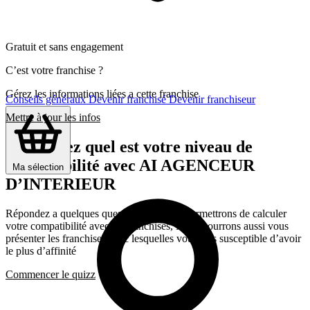
Gratuit et sans engagement
C’est votre franchise ?
Gérez les informations liées a cette franchise
Conseils généraux
Devenir franchisé
Devenir franchiseur
Mettre à jour les infos
Découvrez quel est votre niveau de
compatibilité avec AI AGENCEUR
Ma sélection
D’INTERIEUR
Répondez a quelques questions qui nous permettrons de calculer
votre compatibilité avec les franchises, Nous pourrons aussi vous
présenter les franchises avec lesquelles vous êtes susceptible d’avoir
le plus d’affinité
Commencer le quizz