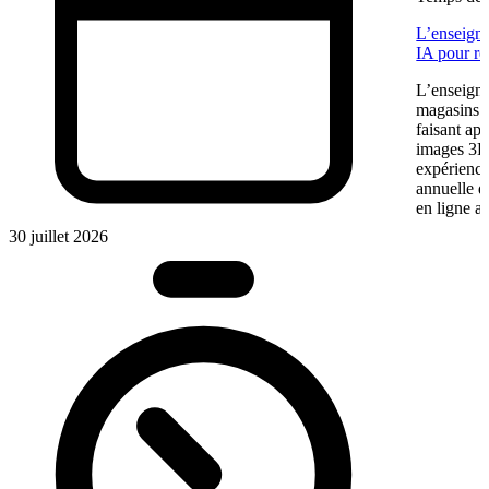
L’enseigne
IA pour re
L’enseigne
magasins f
faisant app
images 3D 
expérience
annuelle 
en ligne a
30 juillet 2026