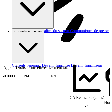
Brèves et actus
Actualités du secteur
Communiqués de presse
Conseils et Guides
Interviews
Conseils généraux
Devenir franchisé
Devenir franchiseur
Apport
Droits d'entrée
Investissement total
50 000 €
N/C
N/C
CA Réalisable (2 ans)
Nomb
N/C