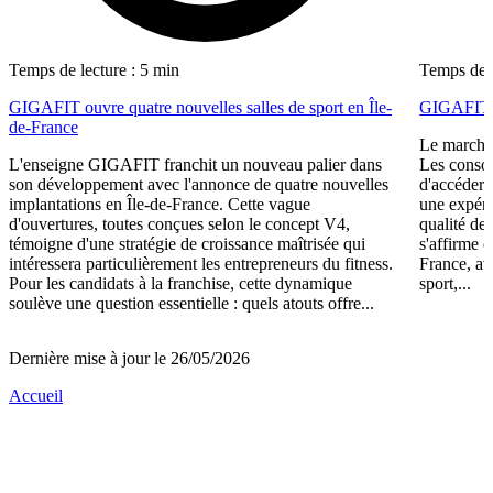
Temps de lecture : 5 min
Temps de l
GIGAFIT ouvre quatre nouvelles salles de sport en Île-
GIGAFIT r
de-France
Le marché 
L'enseigne GIGAFIT franchit un nouveau palier dans
Les consom
son développement avec l'annonce de quatre nouvelles
d'accéder 
implantations en Île-de-France. Cette vague
une expéri
d'ouvertures, toutes conçues selon le concept V4,
qualité de
témoigne d'une stratégie de croissance maîtrisée qui
s'affirme 
intéressera particulièrement les entrepreneurs du fitness.
France, av
Pour les candidats à la franchise, cette dynamique
sport,...
soulève une question essentielle : quels atouts offre...
Dernière mise à jour le 26/05/2026
Accueil