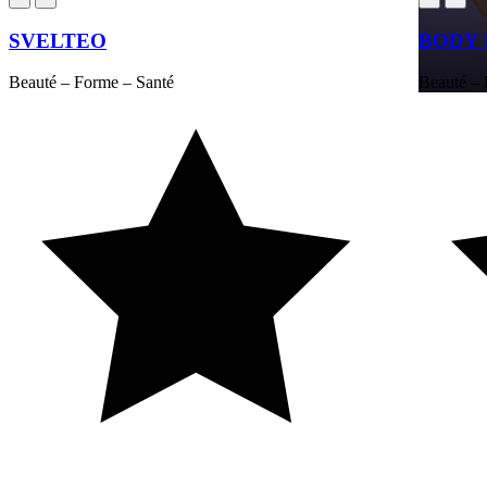
SVELTEO
BODY 
Beauté – Forme – Santé
Beauté – 