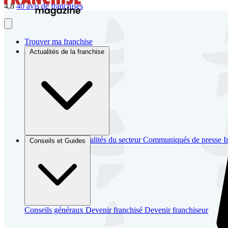
4,8
40 avis de franchisés
Trouver ma franchise
Actualités de la franchise
Brèves et actus
Actualités du secteur
Communiqués de presse
I
Conseils et Guides
Conseils généraux
Devenir franchisé
Devenir franchiseur