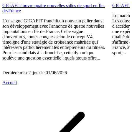
GIGAFIT ouvre quatre nouvelles salles de sport en Île-
GIGAFIT r
de-France
Le marché 
L'enseigne GIGAFIT franchit un nouveau palier dans
Les consom
son développement avec l'annonce de quatre nouvelles
d'accéder 
implantations en Île-de-France. Cette vague
une expéri
d'ouvertures, toutes conçues selon le concept V4,
qualité de
témoigne d'une stratégie de croissance maîtrisée qui
s'affirme 
intéressera particulièrement les entrepreneurs du fitness.
France, av
Pour les candidats à la franchise, cette dynamique
sport,...
soulève une question essentielle : quels atouts offre...
Dernière mise à jour le 01/06/2026
Accueil