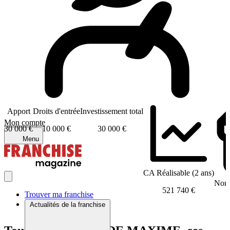
Apport
Droits d'entrée
Investissement total
Mon compte
30 000 €
10 000 €
30 000 €
Menu
CA Réalisable (2 ans)
Nomb
521 740 €
Trouver ma franchise
Actualités de la franchise