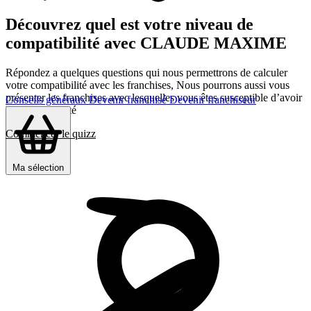
Découvrez quel est votre niveau de
compatibilité avec CLAUDE MAXIME
Répondez a quelques questions qui nous permettrons de calculer
votre compatibilité avec les franchises, Nous pourrons aussi vous
présenter les franchises avec lesquelles vous êtes susceptible d’avoir
Conseils généraux
Devenir franchisé
Devenir franchiseur
le plus d’affinité
Commencer le quizz
Ma sélection