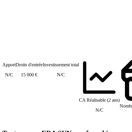
Apport
Droits d'entrée
Investissement total
N/C
15 000 €
N/C
CA Réalisable (2 ans)
Nombre
N/C