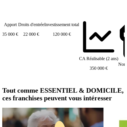
Apport
Droits d'entrée
Investissement total
35 000 €
22 000 €
120 000 €
CA Réalisable (2 ans)
Nomb
350 000 €
Tout comme ESSENTIEL & DOMICILE,
ces franchises peuvent vous intéresser