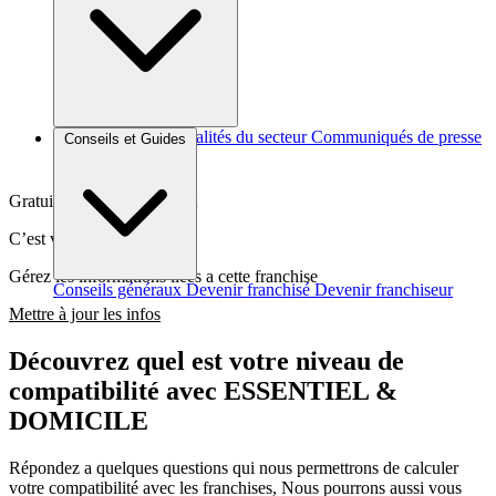
Brèves et actus
Actualités du secteur
Communiqués de presse
Conseils et Guides
Interviews
Gratuit et sans engagement
C’est votre franchise ?
Gérez les informations liées a cette franchise
Conseils généraux
Devenir franchisé
Devenir franchiseur
Mettre à jour les infos
Découvrez quel est votre niveau de
compatibilité avec ESSENTIEL &
DOMICILE
Répondez a quelques questions qui nous permettrons de calculer
votre compatibilité avec les franchises, Nous pourrons aussi vous