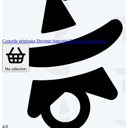
Conseils généraux
Devenir franchisé
Devenir franchiseur
Ma sélection
4,0