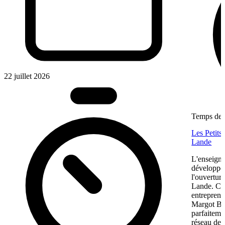
22 juillet 2026
Temps de l
Les Petits
Lande
L'enseigne
développem
l'ouvertur
Lande. Ce
entreprene
Margot Bon
parfaiteme
réseau de f