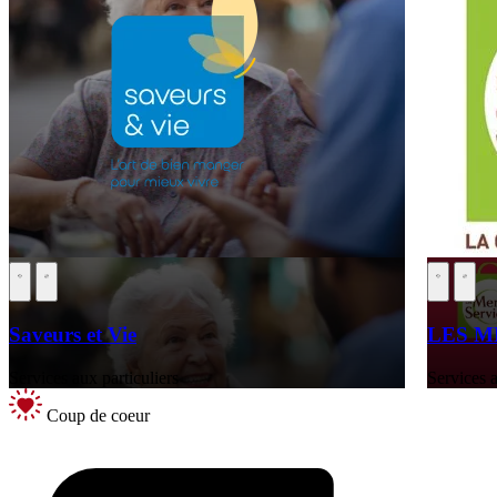
Saveurs et Vie
LES M
Services aux particuliers
Services a
Coup de coeur