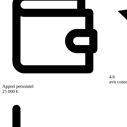
4,6
avis con
Apport personnel
25 000 €