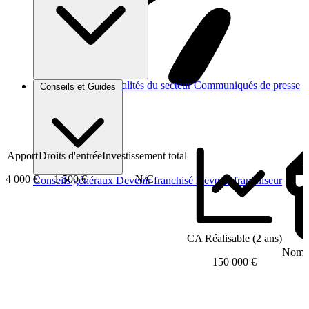
Brèves et actus
Actualités du secteur
Communiqués de presse
Conseils et Guides
Interviews
Apport
Droits d'entrée
Investissement total
4 000 €
1 500 €
N/C
Conseils généraux
Devenir franchisé
Devenir franchiseur
CA Réalisable (2 ans)
Nombr
150 000 €