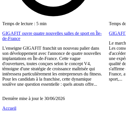
Temps de lecture : 5 min
Temps de l
GIGAFIT ouvre quatre nouvelles salles de sport en Île-
GIGAFIT r
de-France
Le marché 
L'enseigne GIGAFIT franchit un nouveau palier dans
Les consom
son développement avec l'annonce de quatre nouvelles
d'accéder 
implantations en Île-de-France. Cette vague
une expéri
d'ouvertures, toutes conçues selon le concept V4,
qualité de
témoigne d'une stratégie de croissance maîtrisée qui
s'affirme 
intéressera particulièrement les entrepreneurs du fitness.
France, av
Pour les candidats à la franchise, cette dynamique
sport,...
soulève une question essentielle : quels atouts offre...
Dernière mise à jour le 30/06/2026
Accueil