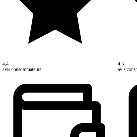
4,4
4,3
avis consommateurs
avis con