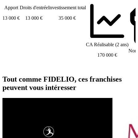
Apport
Droits d'entrée
Investissement total
13 000 €
13 000 €
35 000 €
CA Réalisable (2 ans)
Nomb
170 000 €
Tout comme FIDELIO, ces franchises
peuvent vous intéresser