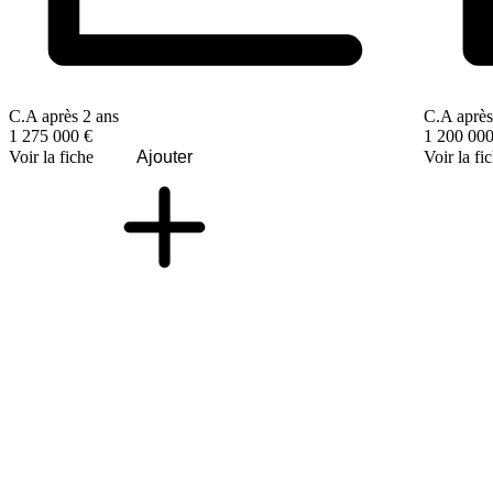
C.A après 2 ans
C.A après
1 275 000 €
1 200 000
Voir la fiche
Ajouter
Voir la fi