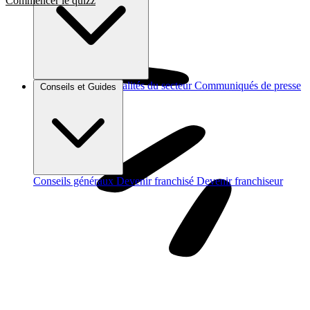
Commencer le quizz
Brèves et actus
Actualités du secteur
Communiqués de presse
Conseils et Guides
Interviews
Conseils généraux
Devenir franchisé
Devenir franchiseur