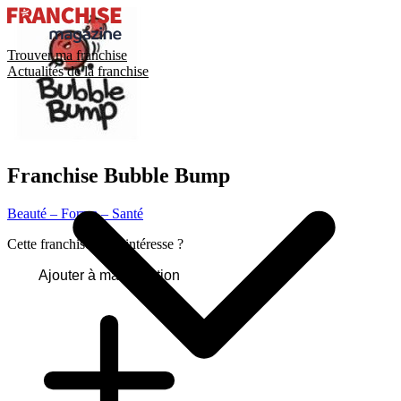
Trouver ma franchise
Actualités de la franchise
Franchise
Bubble Bump
Beauté – Forme – Santé
Cette franchise vous intéresse ?
Ajouter à ma sélection