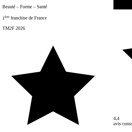
Beauté – Forme – Santé
Beauté – 
ère
1
franchise de France
TM2F 2026
4,4
avis con