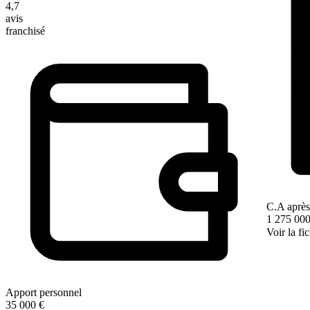
4,7
avis
franchisé
C.A après
1 275 000
Voir la fi
Apport personnel
35 000 €