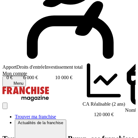
Apport
Droits d'entrée
Investissement total
Mon compte
0 €
6 000 €
10 000 €
Menu
CA Réalisable (2 ans)
Nombre
120 000 €
Trouver ma franchise
Actualités de la franchise