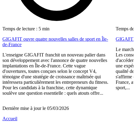
Temps de lecture : 5 min
Temps de l
GIGAFIT ouvre quatre nouvelles salles de sport en Île-
GIGAFIT r
de-France
Le marché 
L'enseigne GIGAFIT franchit un nouveau palier dans
Les consom
son développement avec l'annonce de quatre nouvelles
d'accéder 
implantations en Île-de-France. Cette vague
une expéri
d'ouvertures, toutes conçues selon le concept V4,
qualité de
témoigne d'une stratégie de croissance maîtrisée qui
s'affirme 
intéressera particulièrement les entrepreneurs du fitness.
France, av
Pour les candidats à la franchise, cette dynamique
sport,...
soulève une question essentielle : quels atouts offre...
Dernière mise à jour le 05/03/2026
Accueil