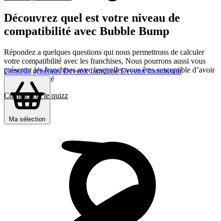
Découvrez quel est votre niveau de
compatibilité avec Bubble Bump
Répondez a quelques questions qui nous permettrons de calculer
votre compatibilité avec les franchises, Nous pourrons aussi vous
présenter les franchises avec lesquelles vous êtes susceptible d’avoir
Conseils généraux
Devenir franchisé
Devenir franchiseur
le plus d’affinité
Commencer le quizz
Ma sélection