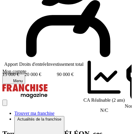
Apport
Droits d'entrée
Investissement total
Mon compte
15 000 €
20 000 €
90 000 €
Menu
CA Réalisable (2 ans)
Nomb
N/C
Trouver ma franchise
Actualités de la franchise
Tout comme CARMÉLÉON, ces