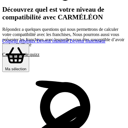
Découvrez quel est votre niveau de
compatibilité avec CARMÉLÉON
Répondez a quelques questions qui nous permettrons de calculer
votre compatibilité avec les franchises, Nous pourrons aussi vous
présenter les franchises avec lesquelles vous êtes susceptible d’avoir
Conseils généraux
Devenir franchisé
Devenir franchiseur
le plus d’affinité
Commencer le quizz
Ma sélection