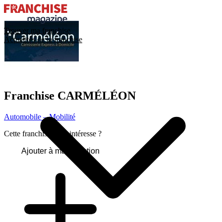
Trouver ma franchise
Actualités de la franchise
Franchise
CARMÉLÉON
Automobile – Mobilité
Cette franchise vous intéresse ?
Ajouter à ma sélection