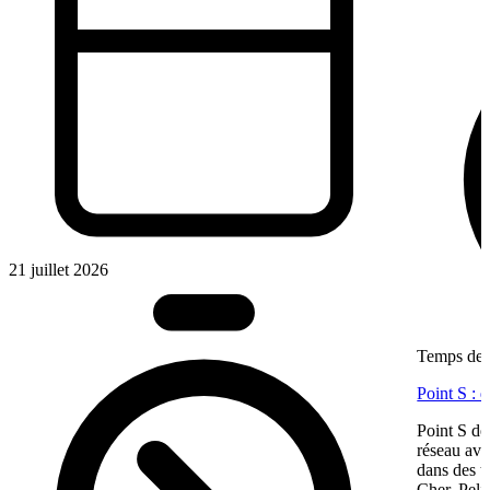
21 juillet 2026
Temps de l
Point S : 
Point S dé
réseau ave
dans des te
Cher, Pel