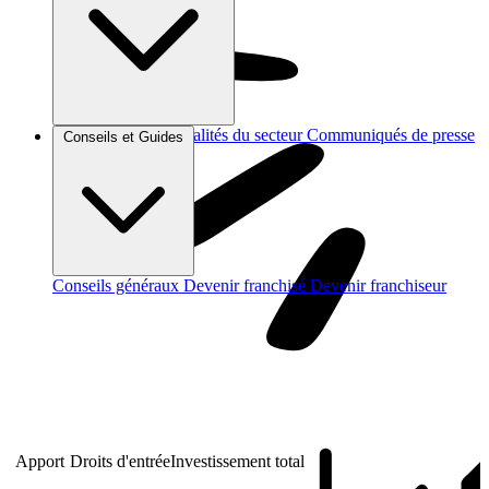
Brèves et actus
Actualités du secteur
Communiqués de presse
Conseils et Guides
Interviews
Conseils généraux
Devenir franchisé
Devenir franchiseur
Apport
Droits d'entrée
Investissement total