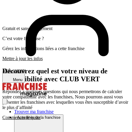
Gratuit et sans engagement
C’est votre franchise ?
Gérez les informations liées a cette franchise
Mettre à jour les infos
Découvrez quel est votre niveau de
Mon compte
compatibilité avec CLUB VERT
Menu
Répondez a quelques questions qui nous permettrons de calculer
votre compatibilité avec les franchises, Nous pourrons aussi vous
présenter les franchises avec lesquelles vous êtes susceptible d’avoir
le plus d’affinité
Trouver ma franchise
Commencer le quizz
Actualités de la franchise