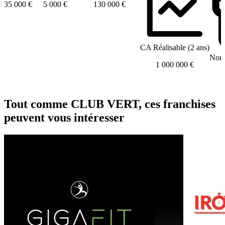
35 000 €
5 000 €
130 000 €
CA Réalisable (2 ans)
Nomb
1 000 000 €
Tout comme CLUB VERT, ces franchises
peuvent vous intéresser