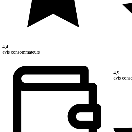
4,4
avis consommateurs
4,9
avis con