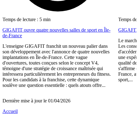
Temps de lecture : 5 min
Temps de l
GIGAFIT ouvre quatre nouvelles salles de sport en Île-
GIGAFIT r
de-France
Le marché 
L'enseigne GIGAFIT franchit un nouveau palier dans
Les consom
son développement avec l'annonce de quatre nouvelles
d'accéder 
implantations en Île-de-France. Cette vague
une expéri
d'ouvertures, toutes conçues selon le concept V4,
qualité de
témoigne d'une stratégie de croissance maîtrisée qui
s'affirme 
intéressera particulièrement les entrepreneurs du fitness.
France, av
Pour les candidats à la franchise, cette dynamique
sport,...
soulève une question essentielle : quels atouts offre...
Dernière mise à jour le 01/04/2026
Accueil