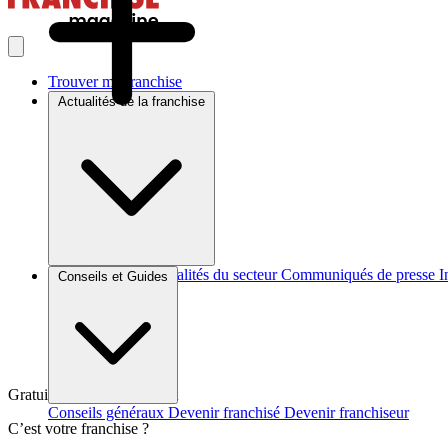
Trouver ma franchise
Actualités de la franchise
Brèves et actus
Actualités du secteur
Communiqués de presse
I
Conseils et Guides
Gratuit et sans engagement
Conseils généraux
Devenir franchisé
Devenir franchiseur
C’est votre franchise ?