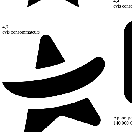
4,4
avis con
4,9
avis consommateurs
Apport pe
140 000 