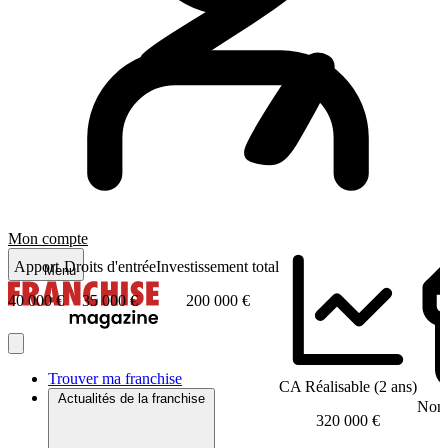
Mon compte
Apport
Droits d'entrée
Investissement total
Menu
40 000 €
35 000 €
200 000 €
Trouver ma franchise
CA Réalisable (2 ans)
Actualités de la franchise
Nomb
320 000 €