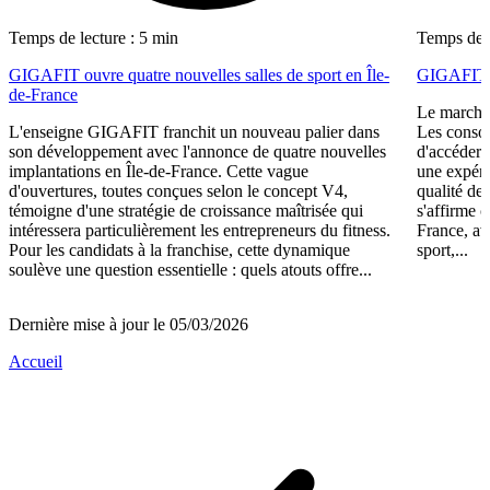
Temps de lecture : 5 min
Temps de l
GIGAFIT ouvre quatre nouvelles salles de sport en Île-
GIGAFIT r
de-France
Le marché 
L'enseigne GIGAFIT franchit un nouveau palier dans
Les consom
son développement avec l'annonce de quatre nouvelles
d'accéder 
implantations en Île-de-France. Cette vague
une expéri
d'ouvertures, toutes conçues selon le concept V4,
qualité de
témoigne d'une stratégie de croissance maîtrisée qui
s'affirme 
intéressera particulièrement les entrepreneurs du fitness.
France, av
Pour les candidats à la franchise, cette dynamique
sport,...
soulève une question essentielle : quels atouts offre...
Dernière mise à jour le 05/03/2026
Accueil