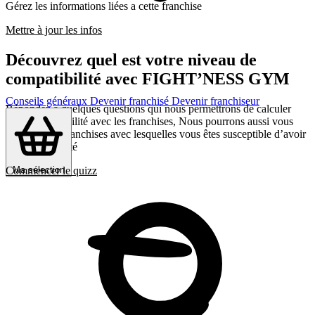
Gérez les informations liées a cette franchise
Mettre à jour les infos
Découvrez quel est votre niveau de
compatibilité avec FIGHT’NESS GYM
Conseils généraux
Devenir franchisé
Devenir franchiseur
Répondez a quelques questions qui nous permettrons de calculer
votre compatibilité avec les franchises, Nous pourrons aussi vous
présenter les franchises avec lesquelles vous êtes susceptible d’avoir
le plus d’affinité
Ma sélection
Commencer le quizz