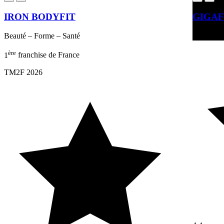
IRON BODYFIT
GIGAF
Beauté – Forme – Santé
Beauté – 
ère
1
franchise de France
TM2F 2026