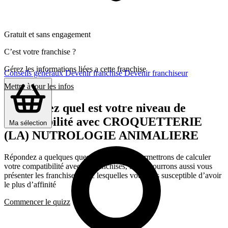
Gratuit et sans engagement
C’est votre franchise ?
Gérez les informations liées a cette franchise
Conseils généraux
Devenir franchisé
Devenir franchiseur
Mettre à jour les infos
Découvrez quel est votre niveau de
compatibilité avec CROQUETTERIE
Ma sélection
(LA) NUTROLOGIE ANIMALIERE
Répondez a quelques questions qui nous permettrons de calculer
votre compatibilité avec les franchises, Nous pourrons aussi vous
présenter les franchises avec lesquelles vous êtes susceptible d’avoir
le plus d’affinité
Commencer le quizz