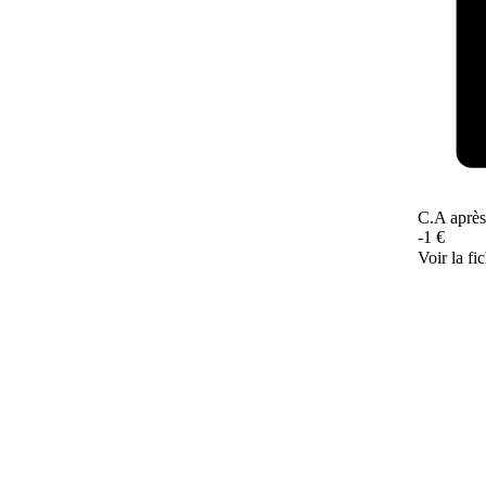
C.A après
-1 €
Voir la fi