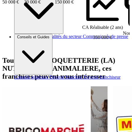
50 000 €
30 000 €
150 000 €
CA Réalisable (2 ans)
Nomb
Brèves et actus
Actualités du secteur
Communiqués de presse
350 000 €
Conseils et Guides
Interviews
Tout comme CROQUETTERIE (LA)
NUTROLOGIE ANIMALIERE, ces
franchises peuvent vous intéresser
Conseils généraux
Devenir franchisé
Devenir franchiseur