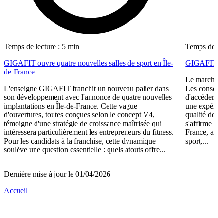
Temps de lecture : 5 min
Temps de l
GIGAFIT ouvre quatre nouvelles salles de sport en Île-
GIGAFIT r
de-France
Le marché 
L'enseigne GIGAFIT franchit un nouveau palier dans
Les consom
son développement avec l'annonce de quatre nouvelles
d'accéder 
implantations en Île-de-France. Cette vague
une expéri
d'ouvertures, toutes conçues selon le concept V4,
qualité de
témoigne d'une stratégie de croissance maîtrisée qui
s'affirme 
intéressera particulièrement les entrepreneurs du fitness.
France, av
Pour les candidats à la franchise, cette dynamique
sport,...
soulève une question essentielle : quels atouts offre...
Dernière mise à jour le 01/04/2026
Accueil