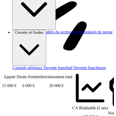
Brèves et actus
Actualités du secteur
Communiqués de presse
Conseils et Guides
Interviews
Conseils généraux
Devenir franchisé
Devenir franchiseur
Apport
Droits d'entrée
Investissement total
15 000 €
6 000 €
20 000 €
CA Réalisable (2 ans)
Nomb