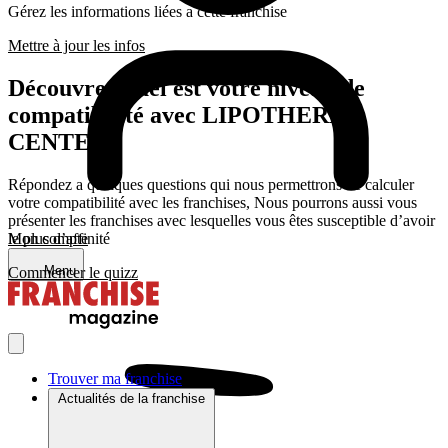
Gérez les informations liées a cette franchise
Mettre à jour les infos
Découvrez quel est votre niveau de
compatibilité avec LIPOTHERM
CENTER
Répondez a quelques questions qui nous permettrons de calculer
votre compatibilité avec les franchises, Nous pourrons aussi vous
présenter les franchises avec lesquelles vous êtes susceptible d’avoir
le plus d’affinité
Mon compte
Menu
Commencer le quizz
Trouver ma franchise
Actualités de la franchise