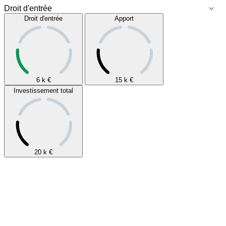
Droit d'entrée
Apport
6 k
€
15 k
€
Investissement total
20 k
€