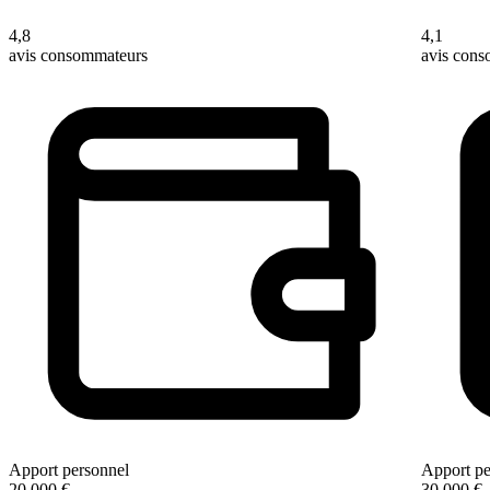
4,8
4,1
avis consommateurs
avis con
Apport personnel
Apport pe
20 000 €
30 000 €