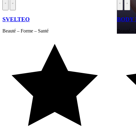
SVELTEO
BODY 
Beauté – Forme – Santé
Beauté – 