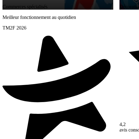
Commerces spécialisés
Décoratio
Meilleur fonctionnement au quotidien
TM2F 2026
4,2
avis con