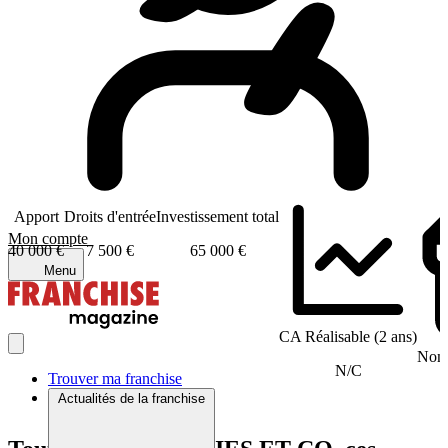
Apport
Droits d'entrée
Investissement total
Mon compte
40 000 €
7 500 €
65 000 €
Menu
CA Réalisable (2 ans)
Nomb
N/C
Trouver ma franchise
Actualités de la franchise