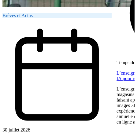
Brèves et Actus
Temps de l
L’enseigne
IA pour re
L’enseigne
magasins f
faisant app
images 3D 
expérience
annuelle 
en ligne a
30 juillet 2026