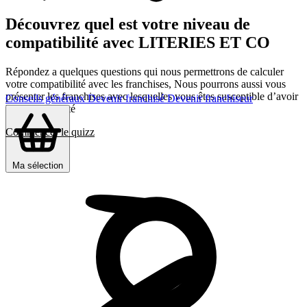
Découvrez quel est votre niveau de
compatibilité avec LITERIES ET CO
Répondez a quelques questions qui nous permettrons de calculer
votre compatibilité avec les franchises, Nous pourrons aussi vous
présenter les franchises avec lesquelles vous êtes susceptible d’avoir
Conseils généraux
Devenir franchisé
Devenir franchiseur
le plus d’affinité
Commencer le quizz
Ma sélection