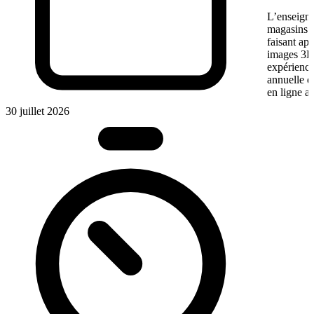
L’enseigne
magasins f
faisant app
images 3D 
expérience
annuelle 
en ligne a
30 juillet 2026