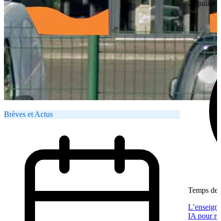
27 juillet
Brèves et Actus
Temps de l
L’enseigne
IA pour re