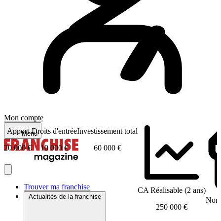
Mon compte
Apport
Droits d'entrée
Investissement total
Menu
20 000 €
10 000 €
60 000 €
Trouver ma franchise
CA Réalisable (2 ans)
Actualités de la franchise
Nomb
250 000 €