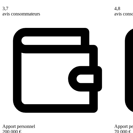
3,7
4,8
avis consommateurs
avis con
Apport personnel
Apport pe
200 000 €
70 000 €