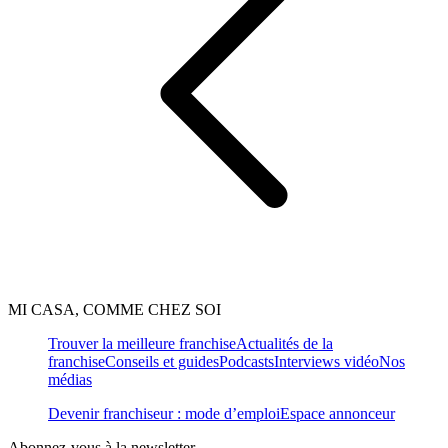
MI CASA, COMME CHEZ SOI
Trouver la meilleure franchise
Actualités de la
franchise
Conseils et guides
Podcasts
Interviews vidéo
Nos
médias
Devenir franchiseur : mode d’emploi
Espace annonceur
Abonnez-vous à la newsletter