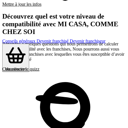
Mettre à jour les infos
Découvrez quel est votre niveau de
compatibilité avec MI CASA, COMME
CHEZ SOI
Conseils généraux
Devenir franchisé
Devenir franchiseur
Répondez a quelques questions qui nous permettrons de calculer
votre compatibilité avec les franchises, Nous pourrons aussi vous
présenter les franchises avec lesquelles vous êtes susceptible d’avoir
le plus d’affinité
Commencer le quizz
Ma sélection