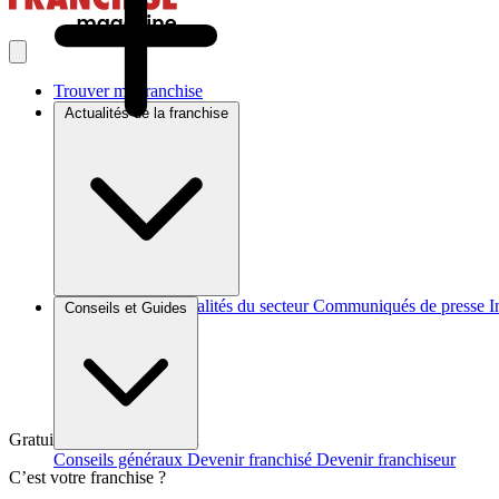
Trouver ma franchise
Actualités de la franchise
Brèves et actus
Actualités du secteur
Communiqués de presse
I
Conseils et Guides
Gratuit et sans engagement
Conseils généraux
Devenir franchisé
Devenir franchiseur
C’est votre franchise ?