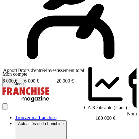
Apport
Droits d'entrée
Investissement total
Mon compte
6 000 €
6 000 €
20 000 €
Menu
CA Réalisable (2 ans)
Nombr
Trouver ma franchise
180 000 €
Actualités de la franchise