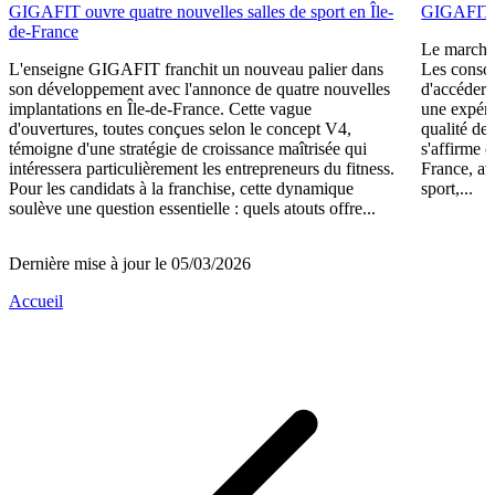
GIGAFIT ouvre quatre nouvelles salles de sport en Île-
GIGAFIT r
de-France
Le marché 
L'enseigne GIGAFIT franchit un nouveau palier dans
Les consom
son développement avec l'annonce de quatre nouvelles
d'accéder 
implantations en Île-de-France. Cette vague
une expéri
d'ouvertures, toutes conçues selon le concept V4,
qualité de
témoigne d'une stratégie de croissance maîtrisée qui
s'affirme 
intéressera particulièrement les entrepreneurs du fitness.
France, av
Pour les candidats à la franchise, cette dynamique
sport,...
soulève une question essentielle : quels atouts offre...
Dernière mise à jour le 05/03/2026
Accueil