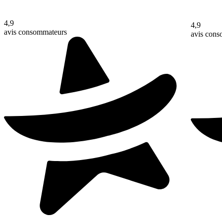
4,9
4,9
avis consommateurs
avis con