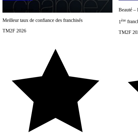
Beauté – Forme – Santé
Beauté – 
Meilleur taux de confiance des franchisés
ère
1
franc
TM2F 2026
TM2F 20