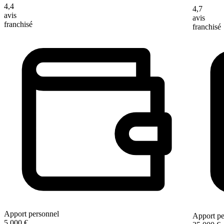
4,4
4,7
avis
avis
franchisé
franchisé
Apport personnel
Apport pe
5 000 €