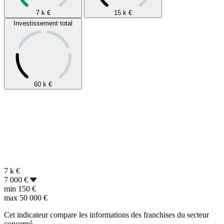
7 k
€
15 k
€
Investissement total
60 k
€
7 k
€
7 000 €
min
150 €
max
50 000 €
Cet indicateur compare les informations des franchises du secteur
concerné.