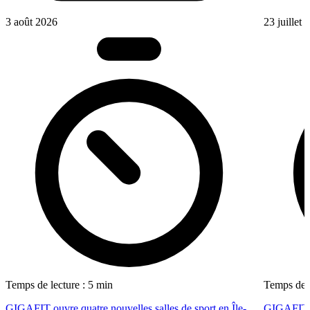
3 août 2026
23 juillet
Temps de lecture : 5 min
Temps de l
GIGAFIT ouvre quatre nouvelles salles de sport en Île-
GIGAFIT r