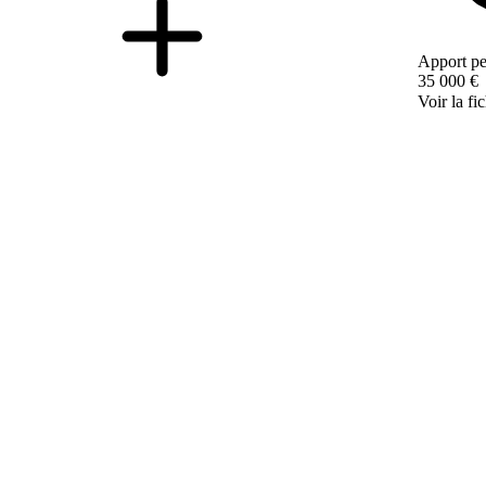
Apport pe
35 000 €
Voir la fi