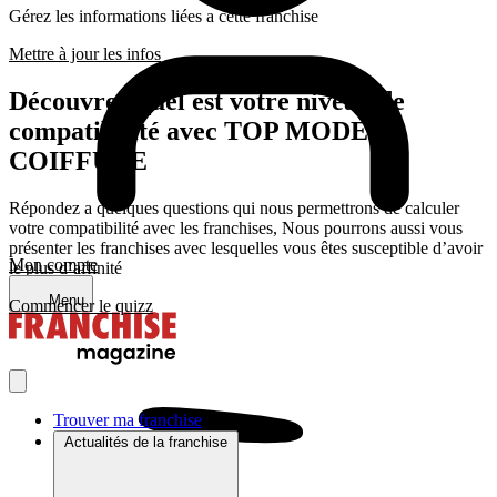
Gérez les informations liées a cette franchise
Mettre à jour les infos
Découvrez quel est votre niveau de
compatibilité avec TOP MODEL
COIFFURE
Répondez a quelques questions qui nous permettrons de calculer
votre compatibilité avec les franchises, Nous pourrons aussi vous
présenter les franchises avec lesquelles vous êtes susceptible d’avoir
Mon compte
le plus d’affinité
Menu
Commencer le quizz
Trouver ma franchise
Actualités de la franchise