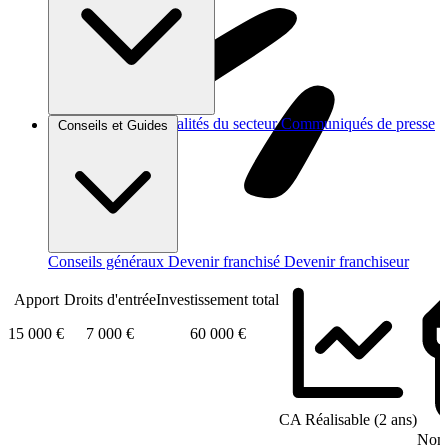
Brèves et actus
Actualités du secteur
Communiqués de presse
Conseils et Guides
Interviews
Conseils généraux
Devenir franchisé
Devenir franchiseur
Apport
Droits d'entrée
Investissement total
15 000 €
7 000 €
60 000 €
CA Réalisable (2 ans)
Nomb