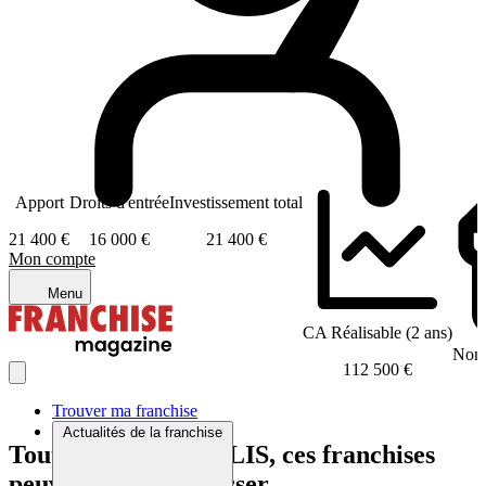
Apport
Droits d'entrée
Investissement total
21 400 €
16 000 €
21 400 €
Mon compte
Menu
CA Réalisable (2 ans)
Nomb
112 500 €
Trouver ma franchise
Actualités de la franchise
Tout comme VEGALIS, ces franchises
peuvent vous intéresser