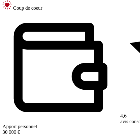
Coup de coeur
4,6
avis con
Apport personnel
30 000 €