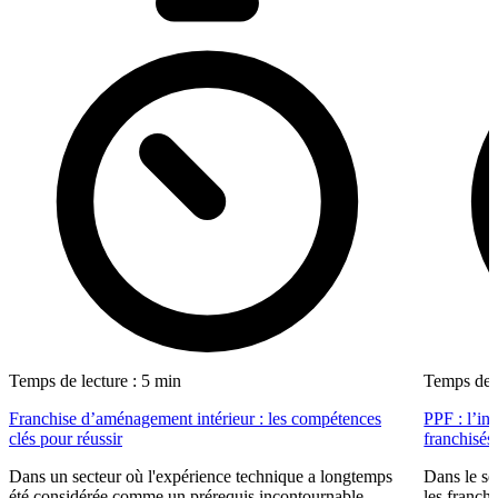
Temps de lecture : 5 min
Temps de l
Franchise d’aménagement intérieur : les compétences
PPF : l’in
clés pour réussir
franchisés
Dans un secteur où l'expérience technique a longtemps
Dans le se
été considérée comme un prérequis incontournable,
les franch