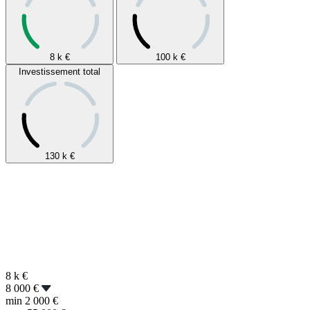
8 k
€
100 k
€
Investissement total
130 k
€
8 k
€
8 000 €
min
2 000 €