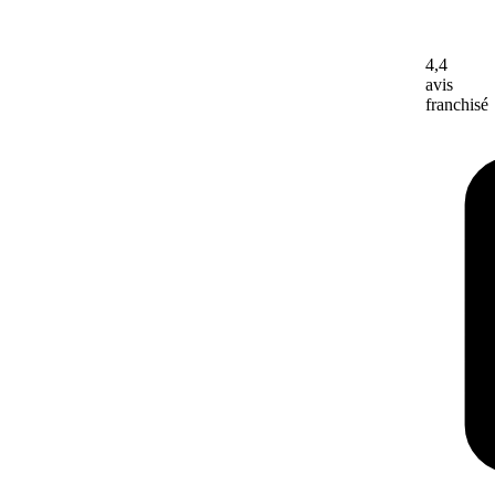
4,4
avis
franchisé