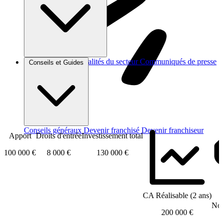
Brèves et actus
Actualités du secteur
Communiqués de presse
Conseils et Guides
Interviews
Conseils généraux
Devenir franchisé
Devenir franchiseur
Apport
Droits d'entrée
Investissement total
100 000 €
8 000 €
130 000 €
CA Réalisable (2 ans)
Nom
200 000 €