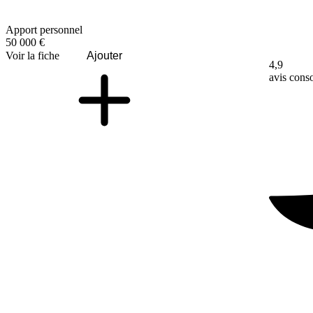
Apport personnel
50 000 €
Voir la fiche
Ajouter
4,9
avis con