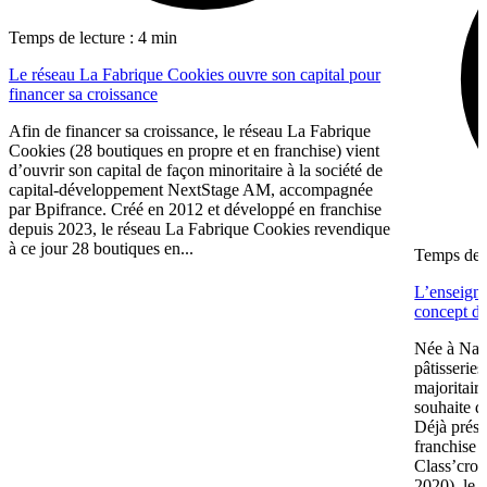
Temps de lecture : 4 min
Le réseau La Fabrique Cookies ouvre son capital pour
financer sa croissance
Afin de financer sa croissance, le réseau La Fabrique
Cookies (28 boutiques en propre et en franchise) vient
d’ouvrir son capital de façon minoritaire à la société de
capital-développement NextStage AM, accompagnée
par Bpifrance. Créé en 2012 et développé en franchise
depuis 2023, le réseau La Fabrique Cookies revendique
à ce jour 28 boutiques en...
Temps de l
L’enseign
concept de
Née à Nant
pâtisserie
majoritair
souhaite d
Déjà prése
franchise 
Class’crou
2020), le 