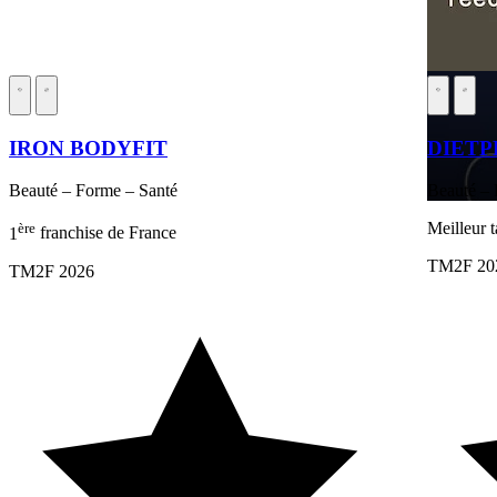
IRON BODYFIT
DIETP
Beauté – Forme – Santé
Beauté – 
ère
Meilleur 
1
franchise de France
TM2F 20
TM2F 2026