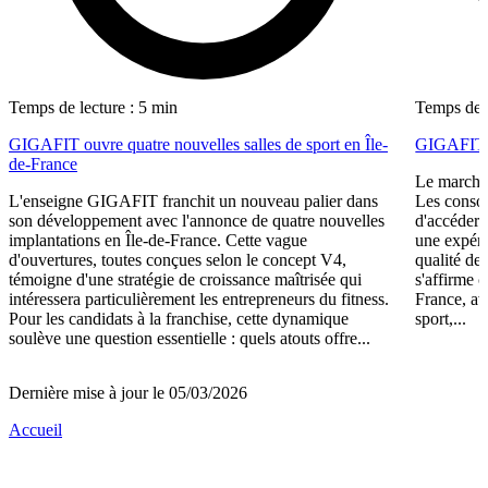
Temps de lecture : 5 min
Temps de l
GIGAFIT ouvre quatre nouvelles salles de sport en Île-
GIGAFIT r
de-France
Le marché 
L'enseigne GIGAFIT franchit un nouveau palier dans
Les consom
son développement avec l'annonce de quatre nouvelles
d'accéder 
implantations en Île-de-France. Cette vague
une expéri
d'ouvertures, toutes conçues selon le concept V4,
qualité de
témoigne d'une stratégie de croissance maîtrisée qui
s'affirme 
intéressera particulièrement les entrepreneurs du fitness.
France, av
Pour les candidats à la franchise, cette dynamique
sport,...
soulève une question essentielle : quels atouts offre...
Dernière mise à jour le 05/03/2026
Accueil