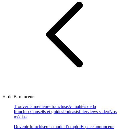
H. de B. minceur
Trouver la meilleure franchise
Actualités de la
franchise
Conseils et guides
Podcasts
Interviews vidéo
Nos
médias
Devenir franchiseur : mode d’emploi
Espace annonceur