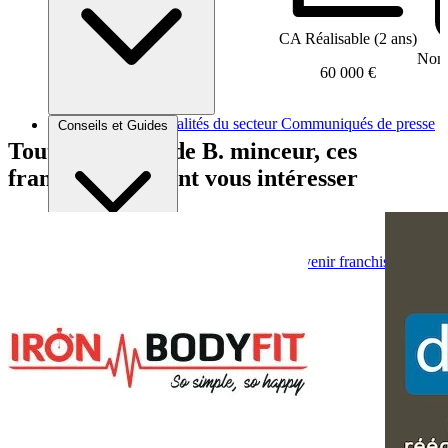
CA Réalisable (2 ans)
Nomb
60 000 €
Brèves et actus
Actualités du secteur
Communiqués de presse
Conseils et Guides
Interviews
Tout comme H. de B. minceur, ces
franchises peuvent vous intéresser
Conseils généraux
Devenir franchisé
Devenir franchiseur