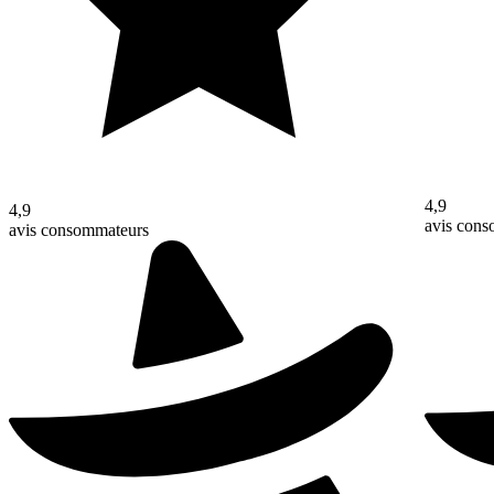
4,9
4,9
avis con
avis consommateurs