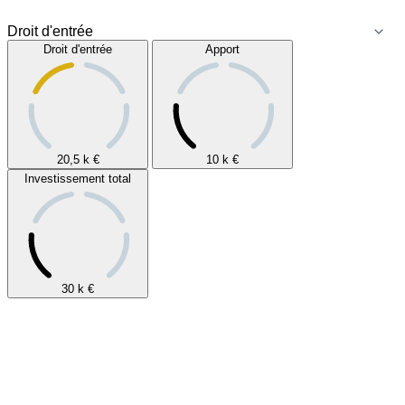
Droit d'entrée
Apport
20,5 k
€
10 k
€
Investissement total
30 k
€