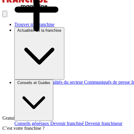
Trouver ma franchise
Actualités de la franchise
Brèves et actus
Actualités du secteur
Communiqués de presse
I
Conseils et Guides
Gratuit et sans engagement
Conseils généraux
Devenir franchisé
Devenir franchiseur
C’est votre franchise ?