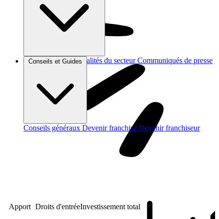
Brèves et actus
Actualités du secteur
Communiqués de presse
Conseils et Guides
Interviews
Conseils généraux
Devenir franchisé
Devenir franchiseur
Apport
Droits d'entrée
Investissement total