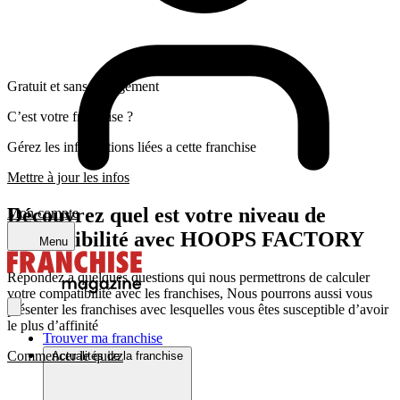
Gratuit et sans engagement
C’est votre franchise ?
Gérez les informations liées a cette franchise
Mettre à jour les infos
Découvrez quel est votre niveau de
Mon compte
compatibilité avec HOOPS FACTORY
Menu
Répondez a quelques questions qui nous permettrons de calculer
votre compatibilité avec les franchises, Nous pourrons aussi vous
présenter les franchises avec lesquelles vous êtes susceptible d’avoir
le plus d’affinité
Trouver ma franchise
Commencer le quizz
Actualités de la franchise