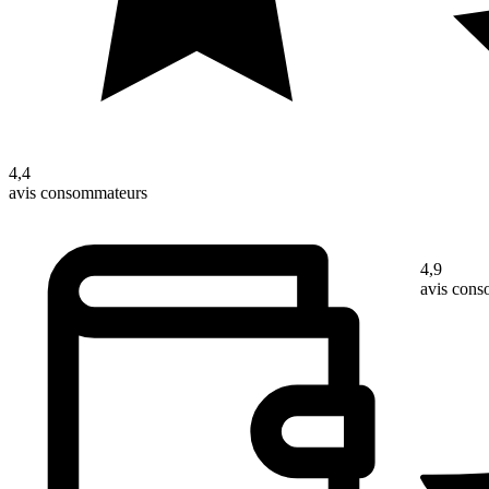
4,4
avis consommateurs
4,9
avis con