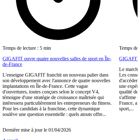
Temps de lecture : 5 min
Temps de l
GIGAFIT ouvre quatre nouvelles salles de sport en Île-
GIGAFIT r
de-France
Le marché 
L'enseigne GIGAFIT franchit un nouveau palier dans
Les consom
son développement avec l'annonce de quatre nouvelles
d'accéder 
implantations en Île-de-France. Cette vague
une expéri
d'ouvertures, toutes conçues selon le concept V4,
qualité de
témoigne d'une stratégie de croissance maîtrisée qui
s'affirme 
intéressera particulièrement les entrepreneurs du fitness.
France, av
Pour les candidats à la franchise, cette dynamique
sport,...
soulève une question essentielle : quels atouts offre...
Dernière mise à jour le 01/04/2026