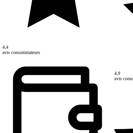
4,4
avis consommateurs
4,9
avis con