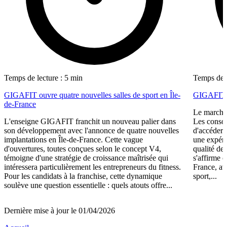
Temps de lecture : 5 min
Temps de l
GIGAFIT ouvre quatre nouvelles salles de sport en Île-
GIGAFIT r
de-France
Le marché 
L'enseigne GIGAFIT franchit un nouveau palier dans
Les consom
son développement avec l'annonce de quatre nouvelles
d'accéder 
implantations en Île-de-France. Cette vague
une expéri
d'ouvertures, toutes conçues selon le concept V4,
qualité de
témoigne d'une stratégie de croissance maîtrisée qui
s'affirme 
intéressera particulièrement les entrepreneurs du fitness.
France, av
Pour les candidats à la franchise, cette dynamique
sport,...
soulève une question essentielle : quels atouts offre...
Dernière mise à jour le 01/04/2026