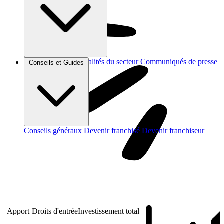
Brèves et actus
Actualités du secteur
Communiqués de presse
Conseils et Guides
Interviews
Conseils généraux
Devenir franchisé
Devenir franchiseur
Apport
Droits d'entrée
Investissement total