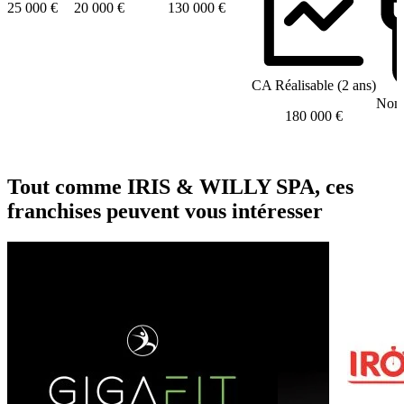
25 000 €
20 000 €
130 000 €
CA Réalisable (2 ans)
Nomb
180 000 €
Tout comme IRIS & WILLY SPA, ces
franchises peuvent vous intéresser