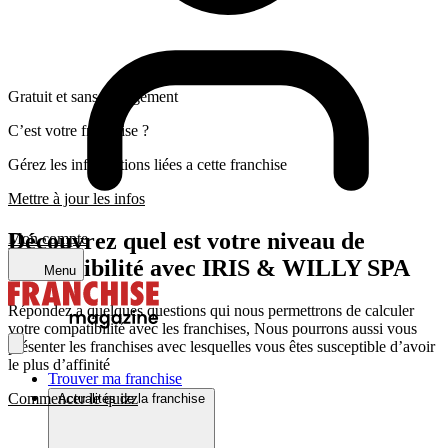
Gratuit et sans engagement
C’est votre franchise ?
Gérez les informations liées a cette franchise
Mettre à jour les infos
Découvrez quel est votre niveau de
Mon compte
compatibilité avec IRIS & WILLY SPA
Menu
Répondez a quelques questions qui nous permettrons de calculer
votre compatibilité avec les franchises, Nous pourrons aussi vous
présenter les franchises avec lesquelles vous êtes susceptible d’avoir
le plus d’affinité
Trouver ma franchise
Commencer le quizz
Actualités de la franchise