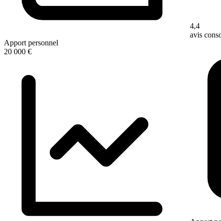
4,4
avis con
Apport personnel
20 000 €