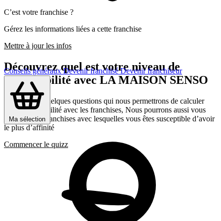
C’est votre franchise ?
Gérez les informations liées a cette franchise
Mettre à jour les infos
Découvrez quel est votre niveau de
Conseils généraux
Devenir franchisé
Devenir franchiseur
compatibilité avec LA MAISON SENSO
Répondez a quelques questions qui nous permettrons de calculer
votre compatibilité avec les franchises, Nous pourrons aussi vous
présenter les franchises avec lesquelles vous êtes susceptible d’avoir
Ma sélection
le plus d’affinité
Commencer le quizz