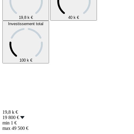
19,8 k
€
40 k
€
Investissement total
100 k
€
19,8 k
€
19 800 €
min
1 €
max
49 500 €