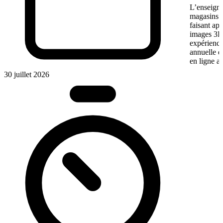
L’enseigne
magasins f
faisant app
images 3D 
expérience
annuelle 
en ligne a
30 juillet 2026