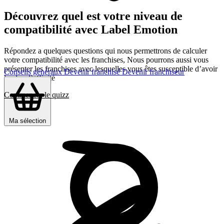
Découvrez quel est votre niveau de
compatibilité avec Label Emotion
Répondez a quelques questions qui nous permettrons de calculer
votre compatibilité avec les franchises, Nous pourrons aussi vous
présenter les franchises avec lesquelles vous êtes susceptible d’avoir
Conseils généraux
Devenir franchisé
Devenir franchiseur
le plus d’affinité
Commencer le quizz
Ma sélection