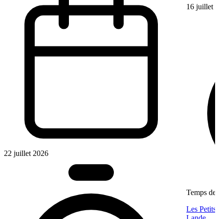
16 juillet
22 juillet 2026
Temps de l
Les Petits
Lande