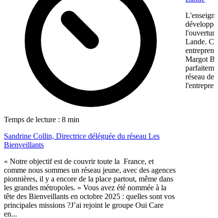
L'enseigne
développem
l'ouvertur
Lande. Ce
entreprene
Margot Bon
parfaiteme
réseau de f
l'entrepren
Temps de lecture : 8 min
Sandrine Collin, Directrice déléguée du réseau Les
Bienveillants
« Notre objectif est de couvrir toute la France, et
comme nous sommes un réseau jeune, avec des agences
pionnières, il y a encore de la place partout, même dans
les grandes métropoles. » Vous avez été nommée à la
tête des Bienveillants en octobre 2025 : quelles sont vos
principales missions ?J’ai rejoint le groupe Oui Care
en...