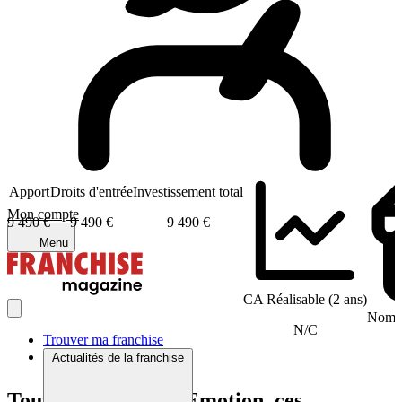
Apport
Droits d'entrée
Investissement total
Mon compte
9 490 €
9 490 €
9 490 €
Menu
CA Réalisable (2 ans)
Nombr
N/C
Trouver ma franchise
Actualités de la franchise
Tout comme Label Emotion, ces