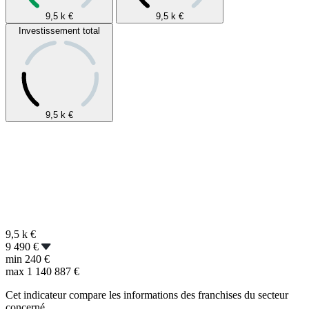
9,5 k
€
9,5 k
€
Investissement total
9,5 k
€
9,5 k
€
9 490 €
min
240 €
max
1 140 887 €
Cet indicateur compare les informations des franchises du secteur
concerné.