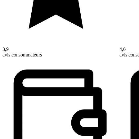
3,9
4,6
avis consommateurs
avis con