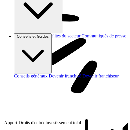
Brèves et actus
Actualités du secteur
Communiqués de presse
Conseils et Guides
Interviews
Conseils généraux
Devenir franchisé
Devenir franchiseur
Apport
Droits d'entrée
Investissement total