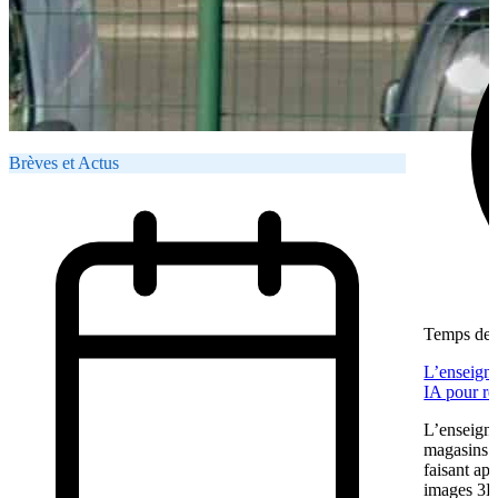
Brèves et Actus
Temps de l
L’enseigne
IA pour re
L’enseigne
magasins f
faisant app
images 3D 