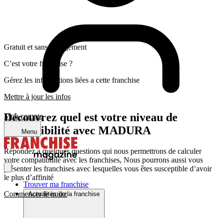
Gratuit et sans engagement
C’est votre franchise ?
Gérez les informations liées a cette franchise
Mettre à jour les infos
Découvrez quel est votre niveau de
Mon compte
compatibilité avec MADURA
Menu
Répondez a quelques questions qui nous permettrons de calculer
votre compatibilité avec les franchises, Nous pourrons aussi vous
présenter les franchises avec lesquelles vous êtes susceptible d’avoir
le plus d’affinité
Trouver ma franchise
Commencer le quizz
Actualités de la franchise