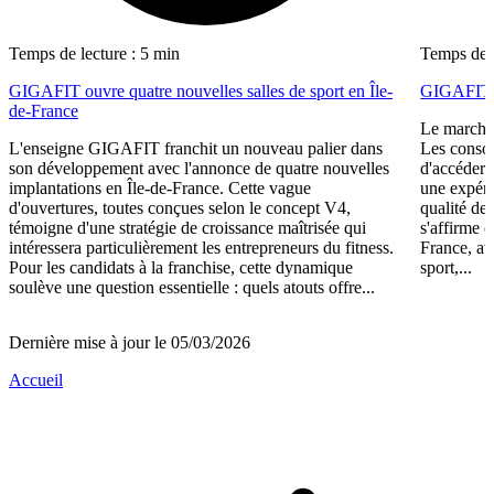
Temps de lecture : 5 min
Temps de l
GIGAFIT ouvre quatre nouvelles salles de sport en Île-
GIGAFIT r
de-France
Le marché 
L'enseigne GIGAFIT franchit un nouveau palier dans
Les consom
son développement avec l'annonce de quatre nouvelles
d'accéder 
implantations en Île-de-France. Cette vague
une expéri
d'ouvertures, toutes conçues selon le concept V4,
qualité de
témoigne d'une stratégie de croissance maîtrisée qui
s'affirme 
intéressera particulièrement les entrepreneurs du fitness.
France, av
Pour les candidats à la franchise, cette dynamique
sport,...
soulève une question essentielle : quels atouts offre...
Dernière mise à jour le 05/03/2026
Accueil