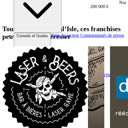
Nomb
200 000 €
Tout comme Médical’Isle, ces franchises
peuvent vous intéresser
Brèves et actus
Actualités du secteur
Communiqués de presse
Conseils et Guides
Interviews
Conseils généraux
Devenir franchisé
Devenir franchiseur