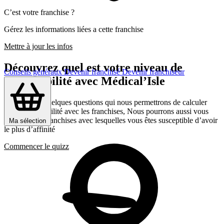
C’est votre franchise ?
Gérez les informations liées a cette franchise
Mettre à jour les infos
Découvrez quel est votre niveau de
Conseils généraux
Devenir franchisé
Devenir franchiseur
compatibilité avec Médical’Isle
Répondez a quelques questions qui nous permettrons de calculer
votre compatibilité avec les franchises, Nous pourrons aussi vous
présenter les franchises avec lesquelles vous êtes susceptible d’avoir
Ma sélection
le plus d’affinité
Commencer le quizz