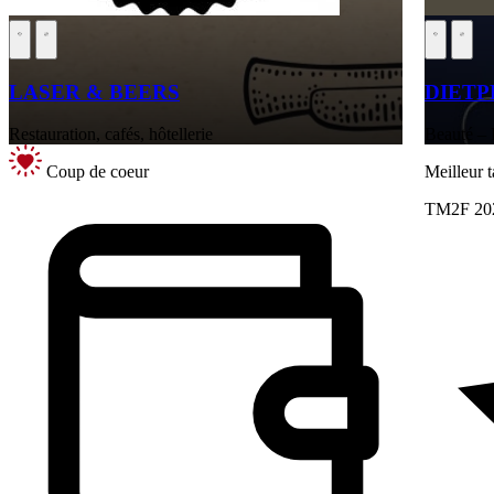
LASER & BEERS
DIETP
Restauration, cafés, hôtellerie
Beauté – 
Coup de coeur
Meilleur 
TM2F 20