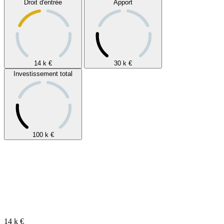
Droit d'entrée
Apport
14 k
€
30 k
€
Investissement total
100 k
€
14 k
€