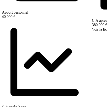
Apport personnel
40 000 €
C.A après
380 000 
Voir la fi
C.A après 2 ans