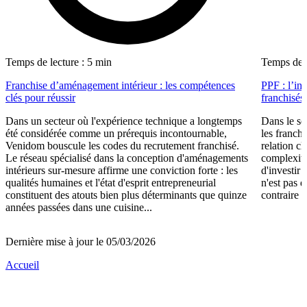
Temps de lecture : 5 min
Temps de l
Franchise d’aménagement intérieur : les compétences
PPF : l’in
clés pour réussir
franchisés
Dans un secteur où l'expérience technique a longtemps
Dans le se
été considérée comme un prérequis incontournable,
les franch
Venidom bouscule les codes du recrutement franchisé.
relation cl
Le réseau spécialisé dans la conception d'aménagements
complexité
intérieurs sur-mesure affirme une conviction forte : les
d'investir 
qualités humaines et l'état d'esprit entrepreneurial
n'est pas 
constituent des atouts bien plus déterminants que quinze
contraire d
années passées dans une cuisine...
Dernière mise à jour le 05/03/2026
Accueil