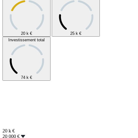
20 k
€
25 k
€
Investissement total
74 k
€
20 k
€
20 000 €