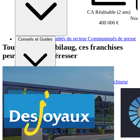
CA Réalisable (2 ans)
Nomb
400 000 €
Brèves et actus
Actualités du secteur
Communiqués de presse
Conseils et Guides
Interviews
Tout comme Mobilaug, ces franchises
peuvent vous intéresser
Conseils généraux
Devenir franchisé
Devenir franchiseur